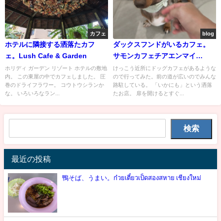
カフェ
blog
ホテルに隣接する洒落たカフ
ダックスフンドがいるカフェ。
ェ。Lush Cafe & Garden
サモンカフェチアエンマイ
SAMORN CAFE CHIANG MAI
ホリディ ガーデン リゾート ホテルの敷地
けっこう近所にドッグカフェがあるような
内。 この東屋の中でカフェしました。 圧
ので行ってみた。前の道が広いのでみんな
สมร
巻のドライフラワー。 コウトウシランか
路駐している。 「いかにも」という洒落
な。 いろいろなラン...
たお店。 扉を開けるとすぐ...
検索
最近の投稿
鴨そば、うまい。ก๋วยเตี๋ยวเป็ดสองสหาย เชียงใหม่