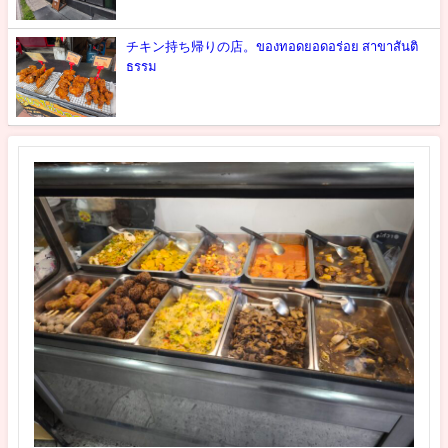
チキン持ち帰りの店。ของทอดยอดอร่อย สาขาสันติ
ธรรม