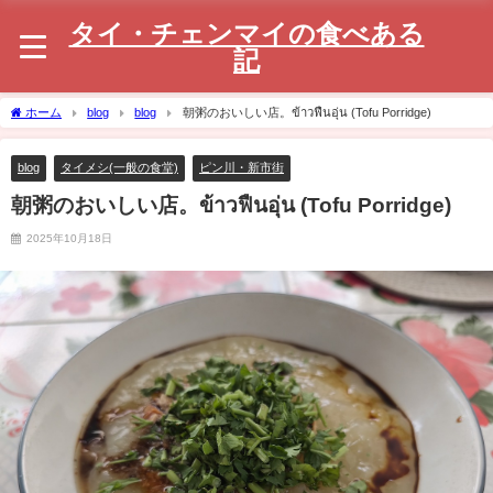
タイ・チェンマイの食べある
記
ホーム
blog
blog
朝粥のおいしい店。ข้าวฟืนอุ่น (Tofu Porridge)
blog
タイメシ(一般の食堂)
ピン川・新市街
朝粥のおいしい店。ข้าวฟืนอุ่น (Tofu Porridge)
2025年10月18日