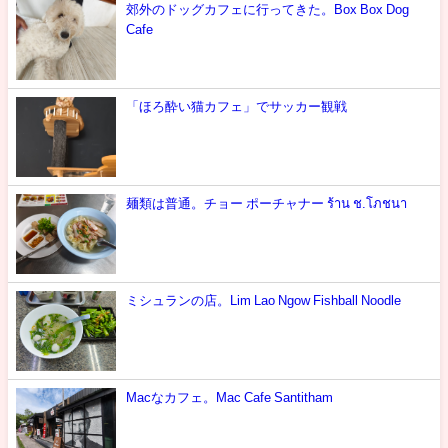
郊外のドッグカフェに行ってきた。Box Box Dog
Cafe
「ほろ酔い猫カフェ」でサッカー観戦
麺類は普通。チョー ポーチャナー ร้าน ช.โภชนา
ミシュランの店。Lim Lao Ngow Fishball Noodle
Macなカフェ。Mac Cafe Santitham