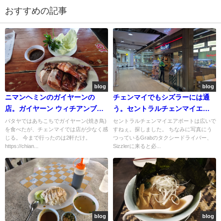
おすすめの記事
blog
blog
ニマンヘミンのガイヤーンの
チェンマイでもシズラーには通
店。ガイヤーン ウィチアンブリ
う。セントラルチェンマイエア
ー
ポート内
パタヤではあちこちでガイヤーン(焼き鳥)
セントラルチェンマイエアポートは広いで
を食べたが、チェンマイでは店が少なく感
すねぇ。探しました。 ちなみに写真にう
じる。 今まで行ったのは2軒だけ。
つっているGrabのタクシードライバー、
https://chian...
Sizzlerに来ると必...
blog
blog