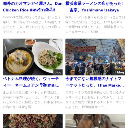
郊外のカオマンガイ屋さん。Dan
横浜家系ラーメンの店があった!
Chicken Rice แดนข้าวมันไก่
吉宗。Yoshimune Izakaya
facebookで知って行ってきた。 けっこう
家系ラーメンを食べられるということで日
遠い。 常に混んでいる感じ。11時前だけ
曜日の夕方に行ってきた。 いつものギョ
ど並んだ。 入口近くに札があるので取っ
ーザ屋のすぐ近くだった。 横浜家系スペ
て並ぶ。 メニュ...
シャルラーメン。B249。...
blog
blog
ベトナム料理が続く。ウィーテ
今までにない規模感のナイトマ
ィー・ネームヌアン วีทีแหนม
ーケットだった。Thae Market
เนือง สะพานนวรัฐ เชียงใหม่
CNX เท มาร์เก็ต CNX
またまた今度は違うベトナム料理店に。
ニマンヘミンで爆音を轟かせいているナイ
google mapのレビューは、「タイ人に合
トマーケットがあり、行ってみた。 ほぼ
わせてベトナム料理」とか。日本も日本人
タイ人で地元に愛されるナイトマーケット
に合わせて味覚を調...
のようだ。 飲食物販売コー...