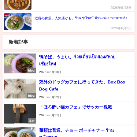
2026年6月3日
近所の食堂。人気店かも。ร้าน รุ่งโรจน์ ข้าวแกง อาหารตามสั่ง
2026年6月2日
新着記事
鴨そば、うまい。ก๋วยเตี๋ยวเป็ดสองสหาย
เชียงใหม่
blog
2026年6月23日
郊外のドッグカフェに行ってきた。Box Box
Dog Cafe
blog
2026年6月22日
「ほろ酔い猫カフェ」でサッカー観戦
2026年6月21日
Bar
麺類は普通。チョー ポーチャナー ร้าน