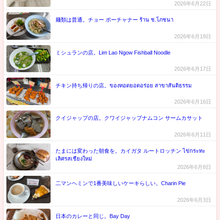
2026年6月22日
麺類は普通。チョー ポーチャナー ร้าน ช.โภชนา
2026年6月19日
ミシュランの店。Lim Lao Ngow Fishball Noodle
2026年6月17日
チキン持ち帰りの店。ของทอดยอดอร่อย สาขาสันติธรรม
2026年6月16日
クイジャップの店。クワイジャップナムコン サームカサット
2026年6月11日
たまには変わった朝食を。カイガタ ルートロッチン ไข่กระทะ
เลิศรสเชียงใหม่
2026年6月8日
二マンヘミンで1番美味しいケーキらしい。Charin Pie
2026年6月3日
日本のカレーと同じ。Bay Day