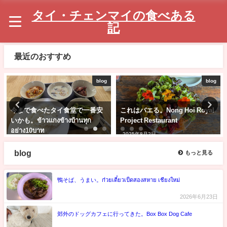
タイ・チェンマイの食べある
記
最近のおすすめ
blog
blog
今まで食べたタイ食堂で一番安
これはバエる。Nong Hoi Royal
いかも。ข้าวแกงข้างบ้านทุก
Project Restaurant
อย่าง10บาท
2025年8月2日
2025年7月29日
blog
もっと見る
鴨そば、うまい。ก๋วยเตี๋ยวเป็ดสองสหาย เชียงใหม่
2026年6月23日
郊外のドッグカフェに行ってきた。Box Box Dog Cafe