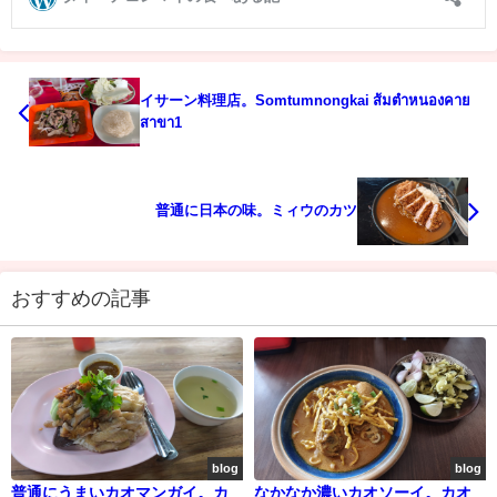
イサーン料理店。Somtumnongkai ส้มตำหนองคาย
สาขา1
普通に日本の味。ミィウのカツ
おすすめの記事
blog
blog
普通にうまいカオマンガイ。カ
なかなか濃いカオソーイ。カオ