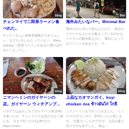
blog
Bar
チェンマイで二郎系ラーメン食
海外みたいなバー。Minimal Bar
べれた。
海外だから当たり前なんだけど。 地元の
イケイケな人たちが集まっているのかな。
サンティタムに和食居酒屋ができたらし
ファランの観光客も少し。 曜日によって
い。まだ1ヶ月しかたっていない。 Masa
はイベントがあるとか。 チ...
izakaya 二郎系ラーメンがあると聞けば行
きたくなってし...
blog
blog
ニマンヘミンのガイヤーンの
上品なカオマンガイ。koyi
店。ガイヤーン ウィチアンブリ
chicken rice ข้าวมันไก่ โกยี
ー
パタヤではあちこちでガイヤーン(焼き鳥)
ニマンヘミンまで行ってきました。 ミッ
を食べたが、チェンマイでは店が少なく感
クスカオマンガイ。B70だったと思いま
じる。 今まで行ったのは2軒だけ。
す。 大盛りにしたのですが、上品な盛り
https://chian...
付けで少なめでした。 味は...