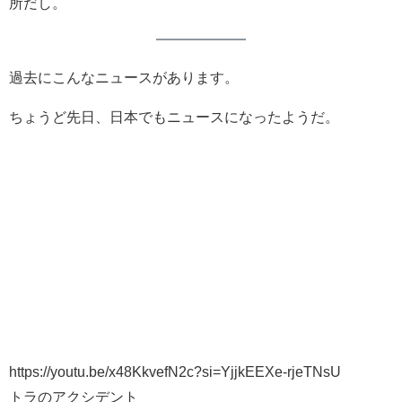
所だし。
過去にこんなニュースがあります。
ちょうど先日、日本でもニュースになったようだ。
https://youtu.be/x48KkvefN2c?si=YjjkEEXe-rjeTNsU
トラのアクシデント