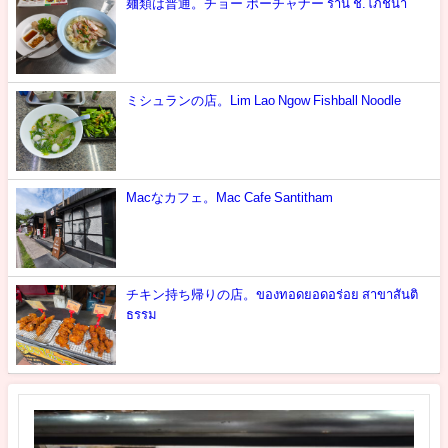
麺類は普通。チョー ポーチャナー ร้าน ช.โภชนา
ミシュランの店。Lim Lao Ngow Fishball Noodle
Macなカフェ。Mac Cafe Santitham
チキン持ち帰りの店。ของทอดยอดอร่อย สาขาสันติ
ธรรม