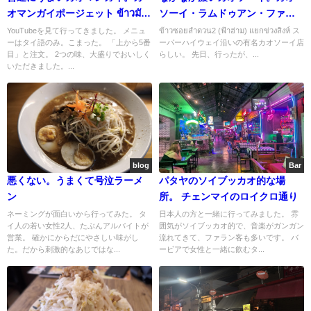
オマンガイポージェット ข้าวมัน
ソーイ・ラムドゥアン・ファー
ไก่ ป.7
ハーム
YouTubeを見て行ってきました。 メニュ
ข้าวซอยลำดวน2 (ฟ้าฮ่าม) แยกข่วงสิงห์ ス
ーはタイ語のみ。こまった。 「上から5番
ーパーハイウェイ沿いの有名カオソーイ店
目」と注文。 2つの味、大盛りでおいしく
らしい。 先日、行ったが、...
いただきました。...
blog
Bar
悪くない。うまくて号泣ラーメ
パタヤのソイブッカオ的な場
ン
所。 チェンマイのロイクロ通り
ネーミングが面白いから行ってみた。 タ
日本人の方と一緒に行ってみました。 雰
イ人の若い女性2人、たぶんアルバイトが
囲気がソイブッカオ的で、音楽がガンガン
営業。 確かにからだにやさしい味がし
流れてきて、ファラン客も多いです。 バ
た。だから刺激的なあじではな...
ービアで女性と一緒に飲むタ...