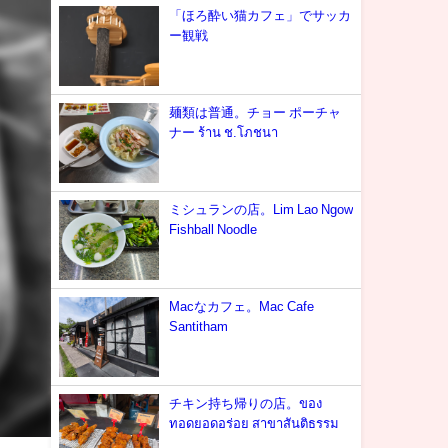
「ほろ酔い猫カフェ」でサッカ
ー観戦
麺類は普通。チョー ポーチャ
ナー ร้าน ช.โภชนา
ミシュランの店。Lim Lao Ngow
Fishball Noodle
Macなカフェ。Mac Cafe
Santitham
チキン持ち帰りの店。ของ
ทอดยอดอร่อย สาขาสันติธรรม