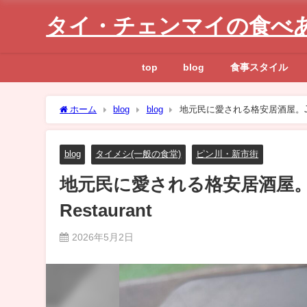
タイ・チェンマイの食べ
top
blog
食事スタイル
ホーム
blog
blog
地元民に愛される格安居酒屋。Jen Moy(ค
blog
タイメシ(一般の食堂)
ピン川・新市街
地元民に愛される格安居酒屋。Jen Mo
Restaurant
2026年5月2日