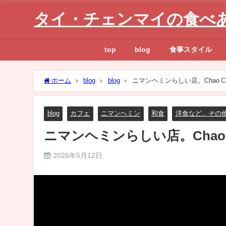
タイ・チェンマイの食べ
top
blog
食事スタイル
ホーム
blog
blog
ニマンヘミンらしい店。Chao Chao C
blog
カフェ
ニマンヘミン
和食
洋食など、その
ニマンヘミンらしい店。Chao Chao 
2026年5月12日