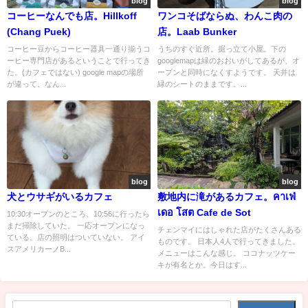
blog
blog
コーヒーなんでも店。Hillkoff
ワンコそばならぬ、わんこ肉の
(Chang Puek)
店。Laab Bunker
コーヒー豆からコーヒー器具一通り揃うコ
うちのすぐ近所。掘っ立て小屋。下の
ーヒー専門店があるということで行ってき
googlemapは緑のおおいがしてあるが、オ
た。(カフェではない) google mapの場所
ープンと同時になくすようです。 天井は
が違って、なん...
緑のシートのままです。...
blog
blog
犬とウサギがいるカフェ
敷地内に滝があるカフェ。คาเฟ่
เดอ โสต Cafe de Sot
10:30オープンのところ、10:56に行ったら
まだ掃除していた。 一応オープンになっ
チェンマイにはしゃれた店がたくさんある
ている。店の照明はついていない。 アイ
ものです。 日本人4人で行ってきました。
スアメリカーノB...
メニューはこんな感じ。 ココナッツケー
キが有名とか。今日はす...