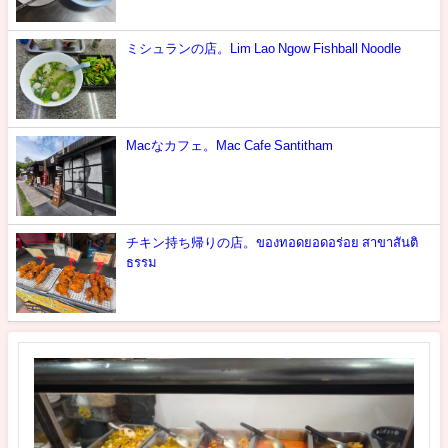
ミシュランの店。Lim Lao Ngow Fishball Noodle
Macなカフェ。Mac Cafe Santitham
チキン持ち帰りの店。ของทอดยอดอร่อย สาขาสันติ
ธรรม