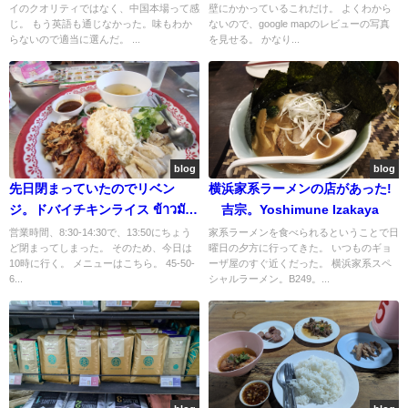
イのクオリティではなく、中国本場って感
壁にかかっているこれだけ。 よくわから
じ。 もう英語も通じなかった。味もわか
ないので、google mapのレビューの写真
らないので適当に選んだ。 ...
を見せる。 かなり...
blog
blog
先日閉まっていたのでリベン
横浜家系ラーメンの店があった!
ジ。ドバイチキンライス ข้าวมัน
吉宗。Yoshimune Izakaya
ไก่ดูไบ
営業時間、8:30-14:30で、13:50にちょう
家系ラーメンを食べられるということで日
ど閉まってしまった。 そのため、今日は
曜日の夕方に行ってきた。 いつものギョ
10時に行く。 メニューはこちら。 45-50-
ーザ屋のすぐ近くだった。 横浜家系スペ
6...
シャルラーメン。B249。...