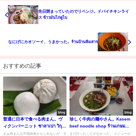
先日閉まっていたのでリベンジ。ドバイチキンライ
ス ข้าวมันไก่ดูไบ
なにげにカオソーイ、うまかった。ร้านบ้านพิมสาร
おすすめの記事
blog
blog
普通に日本で食べる肉まん。ヴ
珍しく牛肉の麺やさん。Kasem
ィクンパーニット ซาลาเปา วิกุล
beef noodle shop ร้านเกษม
พานิช
ก๋วยเตี๋ยวเนื้อ
まぁ肉まんは中国由来かもしれないが、タ
まだ行ったことがなかった。 メニューが