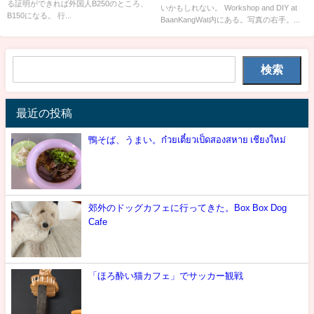
る証明ができれば外国人B250のところ、
いかもしれない。 Workshop and DIY at
B150になる。 行...
BaanKangWat内にある。写真の右手。...
検索
最近の投稿
鴨そば、うまい。ก๋วยเตี๋ยวเป็ดสองสหาย เชียงใหม่
郊外のドッグカフェに行ってきた。Box Box Dog
Cafe
「ほろ酔い猫カフェ」でサッカー観戦