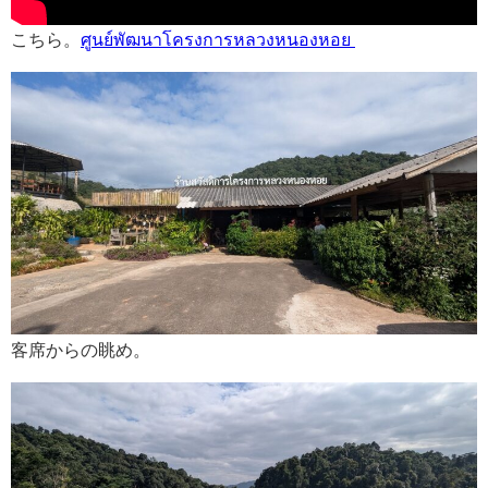
こちら。
ศูนย์พัฒนาโครงการหลวงหนองหอย
客席からの眺め。