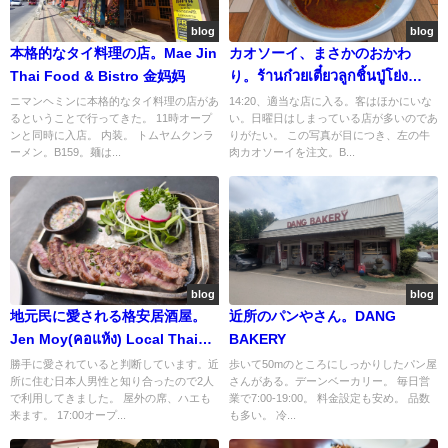
blog
blog
本格的なタイ料理の店。Mae Jin
カオソーイ、まさかのおかわ
Thai Food & Bistro 金妈妈
り。ร้านก๋วยเตี๋ยวลูกชิ้นปู่โย่ง
ลำปาง ที่บ้านเด่น เชียงใหม่
ニマンヘミンに本格的なタイ料理の店があ
14:20、適当な店に入る。客はほかにいな
るということで行ってきた。 11時オープ
い。日曜日はしまっている店が多いのであ
ンと同時に入店。 内装。 トムヤムクンラ
りがたい。 この写真が目につき、左の牛
ーメン。B159。麺は...
肉カオソーイを注文。B...
blog
blog
地元民に愛される格安居酒屋。
近所のパンやさん。DANG
Jen Moy(คอแห้ง) Local Thai
BAKERY
Restaurant
勝手に愛されていると判断しています。近
歩いて50mのところにしっかりしたパン屋
所に住む日本人男性と知り合ったので2人
さんがある。デーンベーカリー。 毎日営
で利用してきました。 屋外の席、ハエも
業で7:00-19:00。 料金設定も安め。 品数
来ます。 17:00オープ...
も多い。 冷...