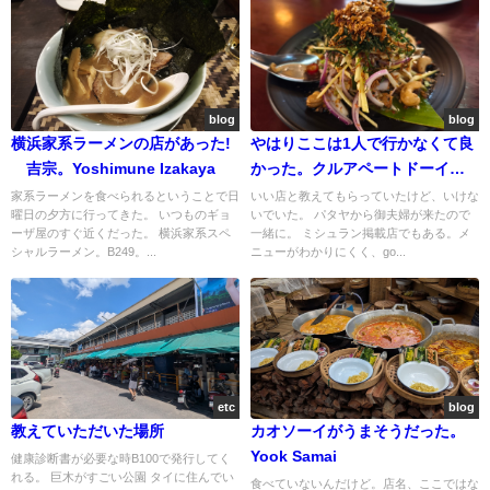
blog
blog
横浜家系ラーメンの店があった!
やはりここは1人で行かなくて良
吉宗。Yoshimune Izakaya
かった。クルアペートドーイガ
ーム ร้านครัวเพชรดอยงาม ครัว
家系ラーメンを食べられるということで日
いい店と教えてもらっていたけど、いけな
曜日の夕方に行ってきた。 いつものギョ
いでいた。 パタヤから御夫婦が来たので
เมืองคลาสสิก
ーザ屋のすぐ近くだった。 横浜家系スペ
一緒に。 ミシュラン掲載店でもある。メ
シャルラーメン。B249。...
ニューがわかりにくく、go...
etc
blog
教えていただいた場所
カオソーイがうまそうだった。
Yook Samai
健康診断書が必要な時B100で発行してく
れる。 巨木がすごい公園 タイに住んでい
食べていないんだけど。店名、ここではな