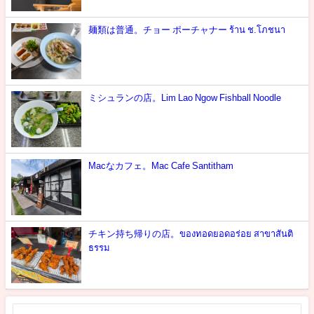
麺類は普通。チョー ポーチャナー ร้าน ช.โภชนา
ミシュランの店。Lim Lao Ngow Fishball Noodle
Macなカフェ。Mac Cafe Santitham
チキン持ち帰りの店。ของทอดยอดอร่อย สาขาสันติ
ธรรม