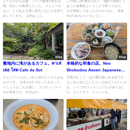
とても小さな店舗。 バイク修理が終わる
この前に2軒裏切られて、地図で登録して
間、向かいの食堂に入った。 メニューが
あった食事処ということで寄ってみた。
ない。とりあえず席に座るとなにかを作り
なぜ登録してあったかわからない。基本
出してくれた。 店内はこん...
YouTubeなりメモしてい...
blog
blog
敷地内に滝があるカフェ。คาเฟ่
本格的な和食の店。Neo
เดอ โสต Cafe de Sot
Shokudou Aeeen Japanese
Vegan
チェンマイにはしゃれた店がたくさんある
空港のむこう、山の麓方面にある店です。
ものです。 日本人4人で行ってきました。
もし次に住むとしたらこのあたりがいいか
メニューはこんな感じ。 ココナッツケー
な。 いくつかコンドミニアムがありまし
キが有名とか。今日はす...
た。入ってすぐ、メニューを...