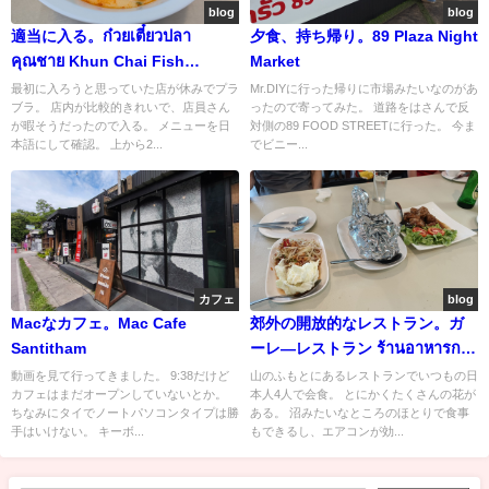
blog
blog
適当に入る。ก๋วยเตี๋ยวปลา
夕食、持ち帰り。89 Plaza Night
คุณชาย Khun Chai Fish
Market
Noodle Soup
最初に入ろうと思っていた店が休みでプラ
Mr.DIYに行った帰りに市場みたいなのがあ
ブラ。 店内が比較的きれいで、店員さん
ったので寄ってみた。 道路をはさんで反
が暇そうだったので入る。 メニューを日
対側の89 FOOD STREETに行った。 今ま
本語にして確認。 上から2...
でビニー...
カフェ
blog
Macなカフェ。Mac Cafe
郊外の開放的なレストラン。ガ
Santitham
ーレ―レストラン ร้านอาหารกา
แล
動画を見て行ってきました。 9:38だけど
山のふもとにあるレストランでいつもの日
カフェはまだオープンしていないとか。
本人4人で会食。 とにかくたくさんの花が
ちなみにタイでノートパソコンタイプは勝
ある。 沼みたいなところのほとりで食事
手はいけない。 キーボ...
もできるし、エアコンが効...