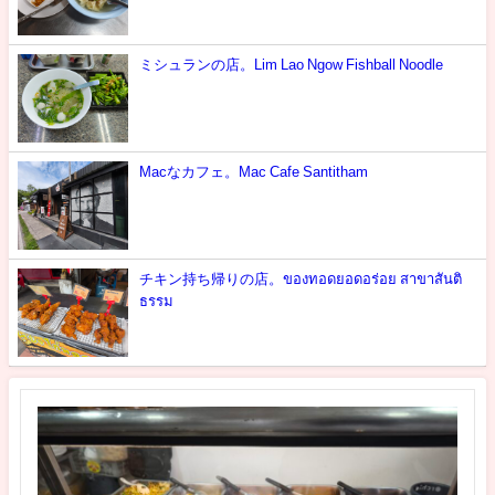
ミシュランの店。Lim Lao Ngow Fishball Noodle
Macなカフェ。Mac Cafe Santitham
チキン持ち帰りの店。ของทอดยอดอร่อย สาขาสันติ
ธรรม