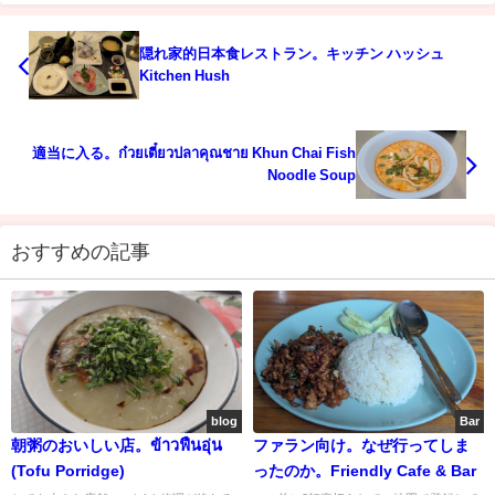
隠れ家的日本食レストラン。キッチン ハッシュ
Kitchen Hush
適当に入る。ก๋วยเตี๋ยวปลาคุณชาย Khun Chai Fish
Noodle Soup
おすすめの記事
blog
Bar
朝粥のおいしい店。ข้าวฟืนอุ่น
ファラン向け。なぜ行ってしま
(Tofu Porridge)
ったのか。Friendly Cafe & Bar