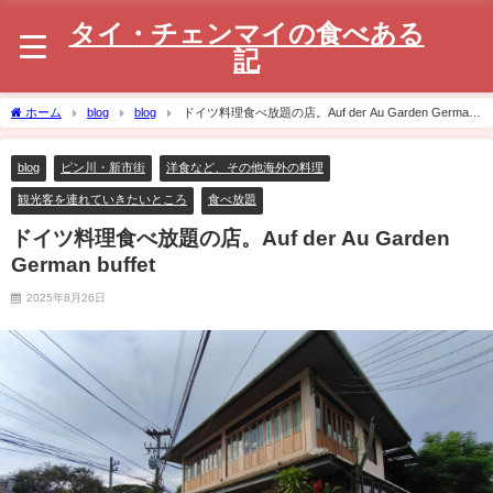
タイ・チェンマイの食べある
記
ホーム
blog
blog
ドイツ料理食べ放題の店。Auf der Au Garden German
buffet
blog
ピン川・新市街
洋食など、その他海外の料理
観光客を連れていきたいところ
食べ放題
ドイツ料理食べ放題の店。Auf der Au Garden
German buffet
2025年8月26日