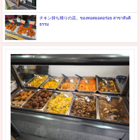
チキン持ち帰りの店。ของทอดยอดอร่อย สาขาสันติ
ธรรม