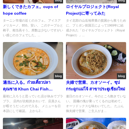
blog
blog
新しくできたカフェ。cups of
ロイヤルプロジェクト(Royal
hope coffee
Project)に寄ってみた
ターニン市場の近くのカフェ。 アイスア
タイ北部の山岳地帯業の貧困から救うため
メリカーノ、B55。安い。 このテーブルと
に、プミポン前国王によって1969年に結
椅子、相当高そう。席数は少ないですがい
成された「ロイヤルプロジェクト（Royal
い感じのカフェでした。...
Project）」...
blog
blog
適当に入る。ก๋วยเตี๋ยวปลา
夫婦で営業、カオソーイ。ซุป
คุณชาย Khun Chai Fish
กระดูกแม่โจ้ สาขาประตูเชียงใหม่
Noodle Soup
最初に入ろうと思っていた店が休みでプラ
連日のカオソーイ。今のところ飽きていな
ブラ。 店内が比較的きれいで、店員さん
い。 固麺の塊が乗ってくるのは初めて。
が暇そうだったので入る。 メニューを日
オーソドックスな味わいでした。 たぶん
本語にして確認。 上から2...
御夫婦で営業、ご主人がま...