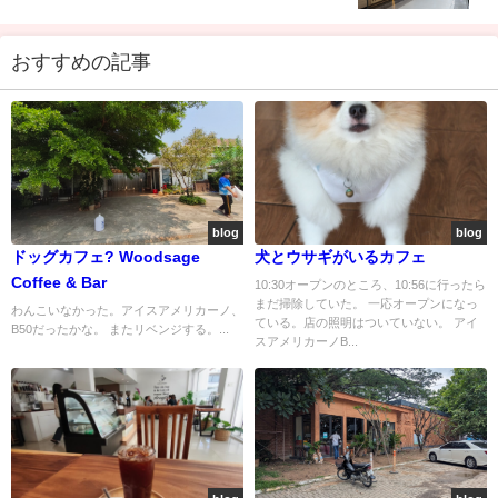
おすすめの記事
blog
blog
ドッグカフェ? Woodsage
犬とウサギがいるカフェ
Coffee & Bar
10:30オープンのところ、10:56に行ったら
まだ掃除していた。 一応オープンになっ
わんこいなかった。アイスアメリカーノ、
ている。店の照明はついていない。 アイ
B50だったかな。 またリベンジする。...
スアメリカーノB...