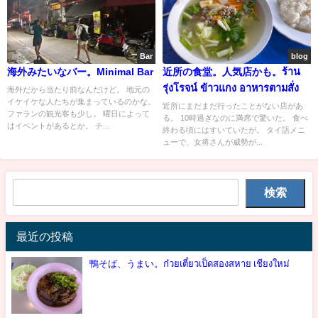
Bar
blog
海外みたいなバー。Minimal Bar
近所の食堂。人気店かも。ร้าน
รุ่งโรจน์ ข้าวแกง อาหารตามสั่ง
海外だから当たり前なんだけど。 地元の
イケイケな人たちが集まっているのかな。
近所にまだまだ行ったことがない店があ
ファランの観光客も少し。 曜日によって
る。 10時過ぎなのに満席で驚いた。 食べ
はイベントがあるとか。 チ...
終わる頃にはすいていたが。 タイ語メニ
ューで、女将さんが威勢が...
検索
最近の投稿
鴨そば、うまい。ก๋วยเตี๋ยวเป็ดสองสหาย เชียงใหม่