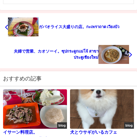
ガパオライス大盛りの店。กะเพราถาด เวียงบัว
夫婦で営業、カオソーイ。ซุปกระดูกแม่โจ้ สาขา
ประตูเชียงใหม่
おすすめの記事
blog
blog
イサーン料理店。
犬とウサギがいるカフェ