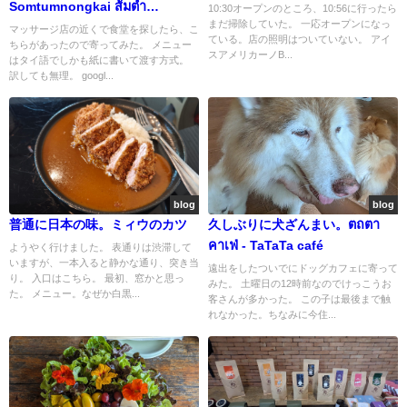
Somtumnongkai ส้มตำ
10:30オープンのところ、10:56に行ったら
まだ掃除していた。 一応オープンになっ
หนองคาย สาขา1
マッサージ店の近くで食堂を探したら、こ
ている。店の照明はついていない。 アイ
ちらがあったので寄ってみた。 メニュー
スアメリカーノB...
はタイ語でしかも紙に書いて渡す方式。
訳しても無理。 googl...
blog
blog
普通に日本の味。ミィウのカツ
久しぶりに犬ざんまい。ตถตา
คาเฟ่ - TaTaTa café
ようやく行けました。 表通りは渋滞して
いますが、一本入ると静かな通り、突き当
遠出をしたついでにドッグカフェに寄って
り。 入口はこちら。 最初、窓かと思っ
みた。 土曜日の12時前なのでけっこうお
た。 メニュー。なぜか白黒...
客さんが多かった。 この子は最後まで触
れなかった。ちなみに今住...