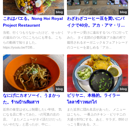
blog
blog
これはバエる。Nong Hoi Royal
わざわざコーヒー豆を買いにバ
Project Restaurant
イクで40分。アカ・アマ・リビ
ングファクトリー
当初、行くつもりなかったけど、せっかく
マッサージ受けに遠出するついでに行って
の遠出のついでにこちらにも寄る。 こち
みた。 タイ北部の少数民族アカ族の村で
らの動画で知りました。
栽培されるオーガニック＆フェアトレード
https://youtu.be/TDB...
のコーヒーを楽しめる「アカ...
blog
blog
なにげにカオソーイ、うまかっ
ビリヤニ、本格的。ライラー
た。ร้านบ้านพิมสาร
ไลลาข้าวหมกไก่
近所の食堂はぜんぶ制覇したい年頃。 気
また近所に隠れ名店があった。 メニュー
になる店に寄ってみた。↑の写真の左の
はこちら。 一番上のチキン・ビリヤニの
店。 「またメニューがタイ語だけだった
大盛りB70にする。 あと、サラダ。B50 け
らいやだな」と思ったが、中に...
っこう量がある。ス...