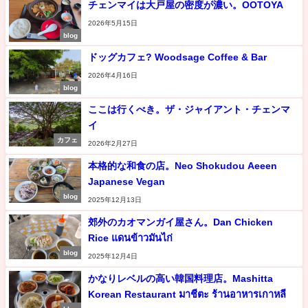
チェンマイは大戸屋の密度が濃い。OOTOYA
2026年5月15日
blog
ドッグカフェ? Woodsage Coffee & Bar
2026年4月16日
blog
ここは行くべき。ザ・ジャイアント・チェンマ
イ
カフェ
2026年2月27日
本格的な和食の店。Neo Shokudou Aeeen
Japanese Vegan
blog
2025年12月13日
郊外のカオマンガイ屋さん。Dan Chicken
Rice แดนข้าวมันไก่
blog
2025年12月4日
かなりレベルの高い韓国料理店。Mashitta
Korean Restaurant มาชีตะ ร้านอาหารเกาหลี