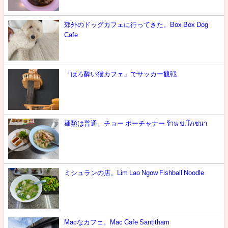
郊外のドッグカフェに行ってきた。Box Box Dog
Cafe
「ほろ酔い猫カフェ」でサッカー観戦
麺類は普通。チョー ポーチャナー ร้าน ช.โภชนา
ミシュランの店。Lim Lao Ngow Fishball Noodle
Macなカフェ。Mac Cafe Santitham