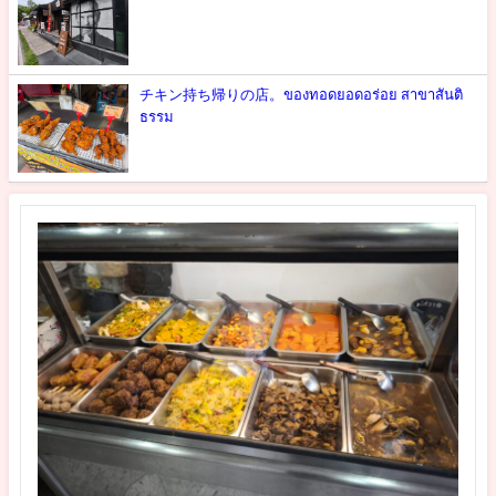
チキン持ち帰りの店。ของทอดยอดอร่อย สาขาสันติ
ธรรม