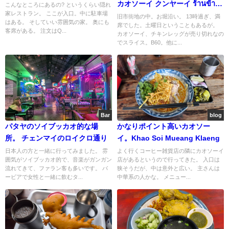
カオソーイ クンヤーイ ร้านข้าว
こんなところにあるの? というくらい隠れ
家レストラン。 ここが入口。中に駐車場
ซอยคุณยาย
旧市街地の中。お堀沿い。 13時過ぎ、満
はある。 そしていい雰囲気の家。 奥にも
席でした。土曜日ということもあるが。
客席がある。 注文はQ...
カオソーイ、チキンレッグが売り切れなの
でスライス。B60。他に...
Bar
blog
パタヤのソイブッカオ的な場
かなりポイント高いカオソー
所。 チェンマイのロイクロ通り
イ。Khao Soi Mueang Klaeng
日本人の方と一緒に行ってみました。 雰
よく行くコーヒー雑貨店の隣にカオソーイ
囲気がソイブッカオ的で、音楽がガンガン
店があるというので行ってきた。 入口は
流れてきて、ファラン客も多いです。 バ
狭そうだが、中は意外と広い。 主さんは
ービアで女性と一緒に飲むタ...
中華系の人かな。 メニュー...