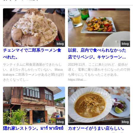
blog
blog
チェンマイで二郎系ラーメン食
以前、店内で食べられなかった
べれた。
店でリベンジ。キヤンラーン
ครัวเคียงราง
サンティタムに和食居酒屋ができたらし
2023年11月、ここに来たけれど、提供が
い。まだ1ヶ月しかたっていない。 Masa
遅く、電車に乗り遅れそうになったので持
izakaya 二郎系ラーメンがあると聞けば行
ち帰りにしてもらったことがある。
きたくなってし...
https://thai....
blog
blog
隠れ家レストラン。มาร์ พาณิชย์
カオソーイがうまい店らしい。