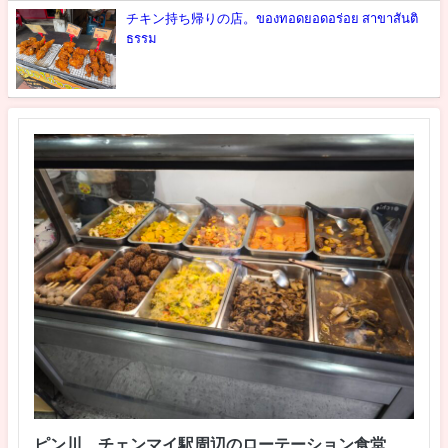
チキン持ち帰りの店。ของทอดยอดอร่อย สาขาสันติ
ธรรม