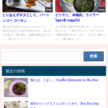
blog
blog
とりあえずネタとして。パート
ビリヤニ、本格的。ライラー
ンコー ゴーネン
ไลลาข้าวหมกไก่
揚げものは好きではないのだが。よく
また近所に隠れ名店があった。 メニュー
YouTuberがとりあげる店なので。 あげた
はこちら。 一番上のチキン・ビリヤニの
てがある。持ち帰り。恐竜の形が売りらし
大盛りB70にする。 あと、サラダ。B50 け
い。 帰ってコーヒーで...
っこう量がある。ス...
検索
最近の投稿
鴨そば、うまい。ก๋วยเตี๋ยวเป็ดสองสหาย เชียงใหม่
郊外のドッグカフェに行ってきた。Box Box Dog