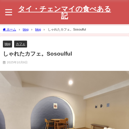
タイ・チェンマイの食べある
記
ホーム
blog
blog
しゃれたカフェ。Sosoulful
blog
カフェ
しゃれたカフェ。Sosoulful
2025年10月9日