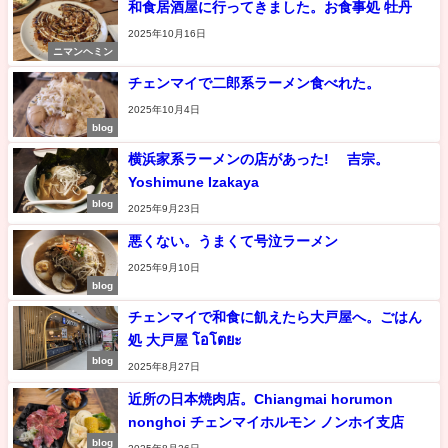
和食居酒屋に行ってきました。お食事処 牡丹
2025年10月16日
ニマンヘミン
チェンマイで二郎系ラーメン食べれた。
2025年10月4日
blog
横浜家系ラーメンの店があった! 吉宗。
Yoshimune Izakaya
blog
2025年9月23日
悪くない。うまくて号泣ラーメン
2025年9月10日
blog
チェンマイで和食に飢えたら大戸屋へ。ごはん
処 大戸屋 โอโตยะ
blog
2025年8月27日
近所の日本焼肉店。Chiangmai horumon
nonghoi チェンマイホルモン ノンホイ支店
blog