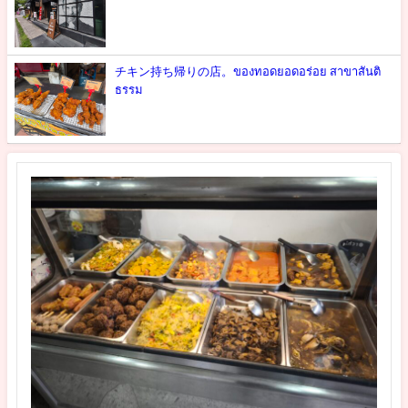
チキン持ち帰りの店。ของทอดยอดอร่อย สาขาสันติ
ธรรม